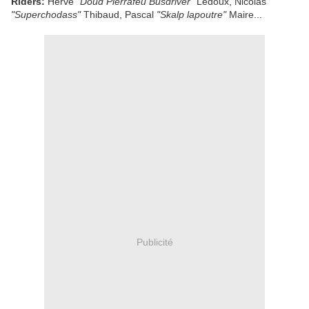
Riders:
Hervé
"Doud Pierrafeu Busdriver"
Ledoux, Nicolas
"Superchodass"
Thibaud, Pascal
"Skalp lapoutre"
Maire...
Publicité