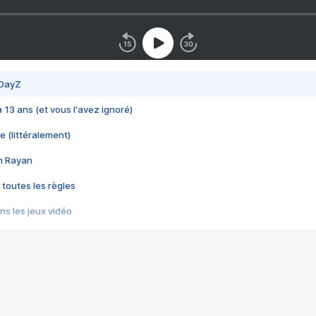
 DayZ
 a 13 ans (et vous l'avez ignoré)
e (littéralement)
im Rayan
 toutes les règles
s les jeux vidéo
us choquant de Rockstar ? - Le scandale BULLY
e plus moche de Steam
du RÊVE tourne au CAUCHEMAR
pendant 8 heures