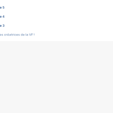
e 5
e 4
e 3
s créatrices de la VF !
e 2
e 1
e Mektoub My Love arrive enfin ! Rencontre avec Shaïn Boumedine et Sal
i : après Toni en famille
elle réalise le bouleversant Dites lui que je l'aime
ais ! Rencontre autour de Vie privée de Rebecca Zlotowski
 de Marguerite, Grave... Rencontre avec Ella Rumpf
 Les Rêveurs, un film intime sur la santé mentale