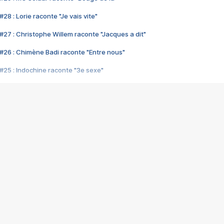
28 : Lorie raconte "Je vais vite"
#27 : Christophe Willem raconte "Jacques a dit"
#26 : Chimène Badi raconte "Entre nous"
#25 : Indochine raconte "3e sexe"
#24 : Zaho raconte "C'est chelou"
#23 : Patrick Bruel raconte "Au café des délices"
#22 : Kyo raconte "Le chemin"
#21 : Nolwenn Leroy raconte "Cassé"
#20 : Patrick Hernandez raconte "Born to be alive"
#19 : Lorie raconte "Près de moi"
#18 : Michael Jones raconte "A nos actes manqués" (avec Jean-Jacque
#17 : Khaled raconte "Aïcha"