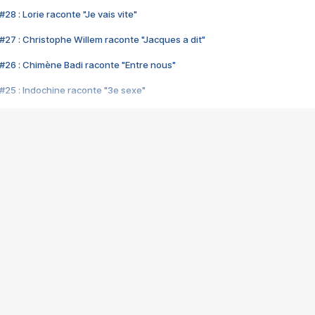
28 : Lorie raconte "Je vais vite"
#27 : Christophe Willem raconte "Jacques a dit"
#26 : Chimène Badi raconte "Entre nous"
#25 : Indochine raconte "3e sexe"
#24 : Zaho raconte "C'est chelou"
#23 : Patrick Bruel raconte "Au café des délices"
#22 : Kyo raconte "Le chemin"
#21 : Nolwenn Leroy raconte "Cassé"
#20 : Patrick Hernandez raconte "Born to be alive"
#19 : Lorie raconte "Près de moi"
#18 : Michael Jones raconte "A nos actes manqués" (avec Jean-Jacque
#17 : Khaled raconte "Aïcha"