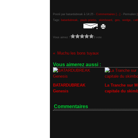
Posté par batardubreak à 14:25 -
Commentaires [
…
]
- Permalien [
Tags:
batardubreak
,
paulo prietto
,
skimboard
,
geo
,
wedge
,
cali
Vous aimez ?
0 vote
Muchu les bons tuyaux
Vous aimerez aussi :
BATARDUBREAK
La Tranche sur M
Genesis
capitale du skim
Commentaires