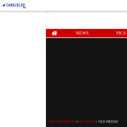
Home
NEWS
PICS
BATARDUBREAK
>
02-NEWS
>
OLD WEDGE