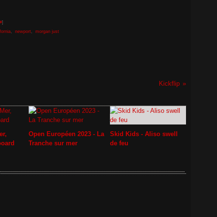
#
]
fornia
,
newport
,
morgan just
Kickflip
er,
Open Européen 2023 - La
Skid Kids - Aliso swell
board
Tranche sur mer
de feu