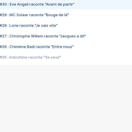
#30 : Eve Angeli raconte "Avant de partir"
#29 : MC Solaar raconte "Bouge de là"
28 : Lorie raconte "Je vais vite"
#27 : Christophe Willem raconte "Jacques a dit"
#26 : Chimène Badi raconte "Entre nous"
#25 : Indochine raconte "3e sexe"
#24 : Zaho raconte "C'est chelou"
#23 : Patrick Bruel raconte "Au café des délices"
#22 : Kyo raconte "Le chemin"
#21 : Nolwenn Leroy raconte "Cassé"
#20 : Patrick Hernandez raconte "Born to be alive"
#19 : Lorie raconte "Près de moi"
#18 : Michael Jones raconte "A nos actes manqués" (avec Jean-Jacque