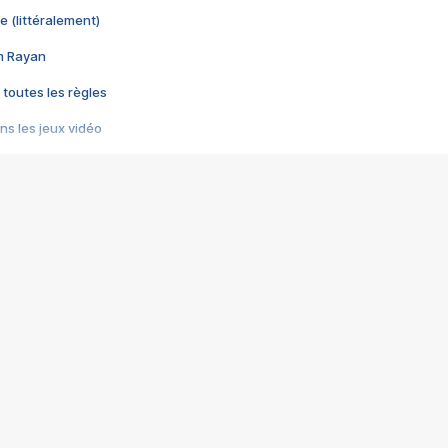
e (littéralement)
im Rayan
 toutes les règles
s les jeux vidéo
us choquant de Rockstar ? - Le scandale BULLY
e plus moche de Steam
du RÊVE tourne au CAUCHEMAR
pendant 8 heures
it… à tort
umiliés par un jeu vidéo
ire - Final Fantasy 8
ti un empire - Age of Empires