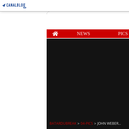
Home
NEWS
PICS
BATARDUBREAK
>
04-PICS
>
JOHN WEBER...