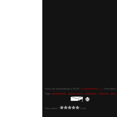
Posté par batardubreak à 06:38 -
Commentaires [
…
]
- Permalien [
Tags:
batardubreak
,
laguna beach
,
skimboard
,
california
,
aliso
Vous aimez ?
0 vote