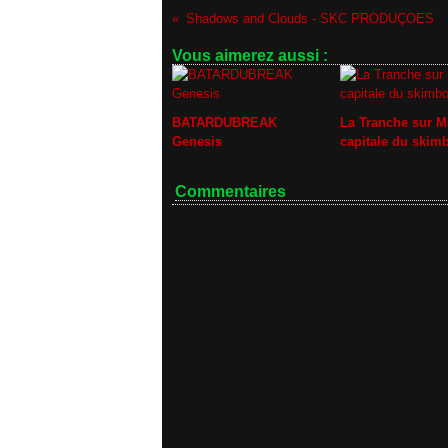
Shadows and Clouds - SKC PRODUÇOES
Vous aimerez aussi :
BATARDUBREAK
La Tranche sur M
Genesis
capitale du skim
Commentaires