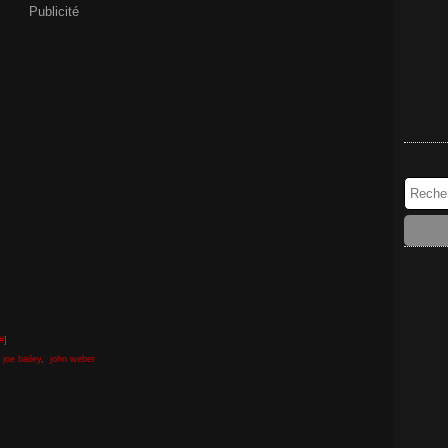
Publicité
#
]
,
joe bailey
,
john weber