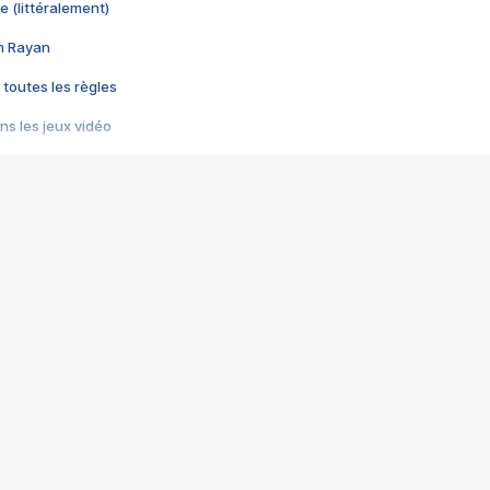
e (littéralement)
im Rayan
 toutes les règles
s les jeux vidéo
us choquant de Rockstar ? - Le scandale BULLY
e plus moche de Steam
du RÊVE tourne au CAUCHEMAR
pendant 8 heures
it… à tort
umiliés par un jeu vidéo
ire - Final Fantasy 8
ti un empire - Age of Empires
story DOFUS