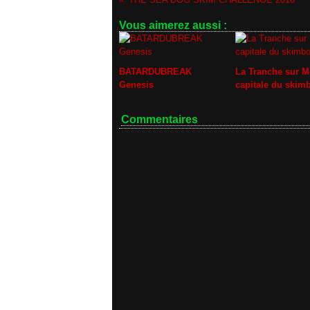
Vous aimerez aussi :
BATARDUBREAK
La Tranche sur M
Genesis
capitale du skim
Commentaires