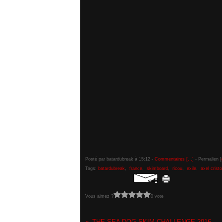
Posté par batardubreak à 15:12 -
Commentaires [
…
]
- Permalien [
Tags:
batardubreak
,
france
,
skimboard
,
ricou
,
exile
,
axel cristo
Vous aimez ?
0 vote
THE SEA DOG SKIM CHALLENGE 2016