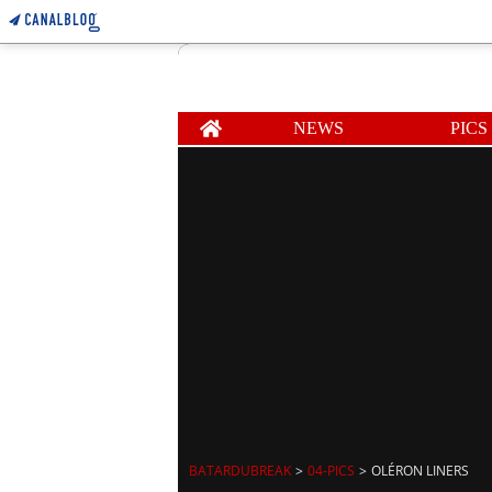
Home
NEWS
PICS
BATARDUBREAK
>
04-PICS
>
OLÉRON LINERS