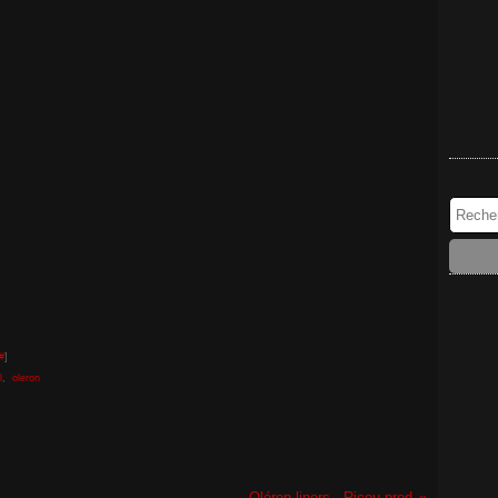
#
]
l
,
oleron
Oléron liners - Ricou prod