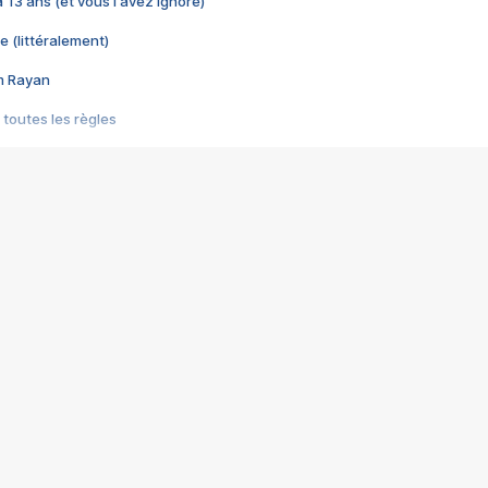
 a 13 ans (et vous l'avez ignoré)
e (littéralement)
im Rayan
 toutes les règles
s les jeux vidéo
us choquant de Rockstar ? - Le scandale BULLY
e plus moche de Steam
du RÊVE tourne au CAUCHEMAR
pendant 8 heures
it… à tort
umiliés par un jeu vidéo
ire - Final Fantasy 8
ti un empire - Age of Empires