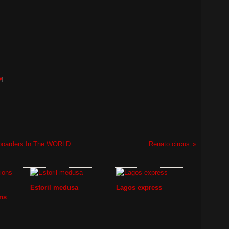
#
]
mboarders In The WORLD
Renato circus
Estoril medusa
Lagos express
ns