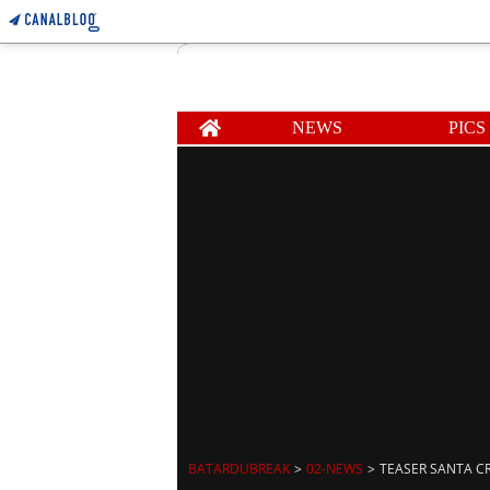
Home
NEWS
PICS
BATARDUBREAK
>
02-NEWS
>
TEASER SANTA C