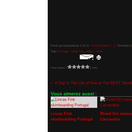
Posté par batardubreak à 22:11 -
Commentaires [
…
]
- Permalien [
Tags:
portugal
,
santa cruz
,
reflex
,
rskim
Vous aimez ?
0 vote
A Day In The Life of One of The BEST Ski
Vous aimerez aussi :
Lincas Fink
Mixed Oct sessio
skimboarding Portugal
Carcavelos