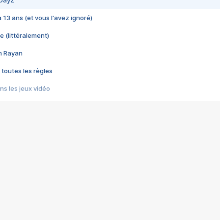
 DayZ
 a 13 ans (et vous l'avez ignoré)
e (littéralement)
im Rayan
 toutes les règles
s les jeux vidéo
us choquant de Rockstar ? - Le scandale BULLY
e plus moche de Steam
du RÊVE tourne au CAUCHEMAR
pendant 8 heures
it… à tort
umiliés par un jeu vidéo
ire - Final Fantasy 8