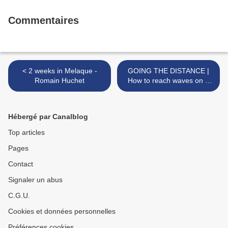
Commentaires
< 2 weeks in Melaque -
GOING THE DISTANCE |
Romain Huchet
How to reach waves on a
Skimboard W/ Blair Conklin
>
Hébergé par Canalblog
Top articles
Pages
Contact
Signaler un abus
C.G.U.
Cookies et données personnelles
Préférences cookies