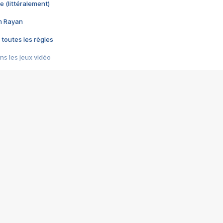
e (littéralement)
im Rayan
 toutes les règles
s les jeux vidéo
us choquant de Rockstar ? - Le scandale BULLY
e plus moche de Steam
du RÊVE tourne au CAUCHEMAR
pendant 8 heures
it… à tort
umiliés par un jeu vidéo
ire - Final Fantasy 8
ti un empire - Age of Empires
story DOFUS