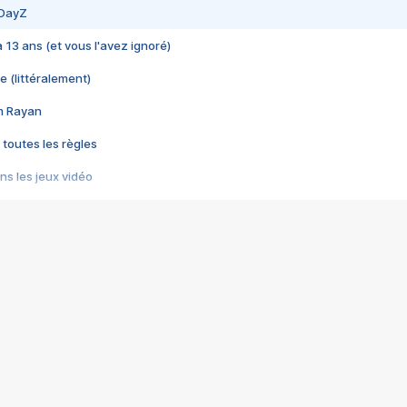
 DayZ
 a 13 ans (et vous l'avez ignoré)
e (littéralement)
im Rayan
 toutes les règles
s les jeux vidéo
us choquant de Rockstar ? - Le scandale BULLY
e plus moche de Steam
du RÊVE tourne au CAUCHEMAR
pendant 8 heures
it… à tort
umiliés par un jeu vidéo
ire - Final Fantasy 8