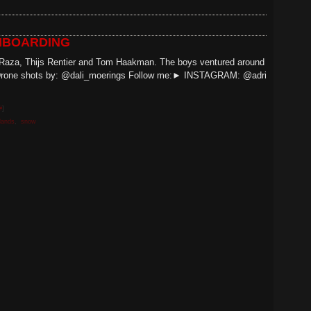
IMBOARDING
n Raza, Thijs Rentier and Tom Haakman. The boys ventured around
n! Drone shots by: @dali_moerings Follow me:► INSTAGRAM: @adri
#
]
lands
,
snow