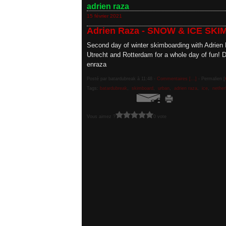
adrien raza
15 février 2021
Adrien Raza - SNOW & ICE SK
Second day of winter skimboarding with Adrie
Utrecht and Rotterdam for a whole day of fu
enraza
Posté par batardubreak à 11:48 -
Commentaires [
…
]
- Permalien [
Tags:
batardubreak
,
skimboard
,
urban
,
adrien raza
,
ice
,
nether
Vous aimez ?
0 vote