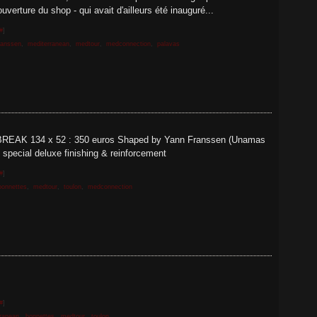
uverture du shop - qui avait d'ailleurs été inauguré...
#
]
ranssen
,
mediterranean
,
medtour
,
medconnection
,
palavas
EAK 134 x 52 : 350 euros Shaped by Yann Franssen (Unamas
 special deluxe finishing & reinforcement
#
]
bonnettes
,
medtour
,
toulon
,
medconnection
#
]
ranean
,
bonnettes
,
medtour
,
toulon