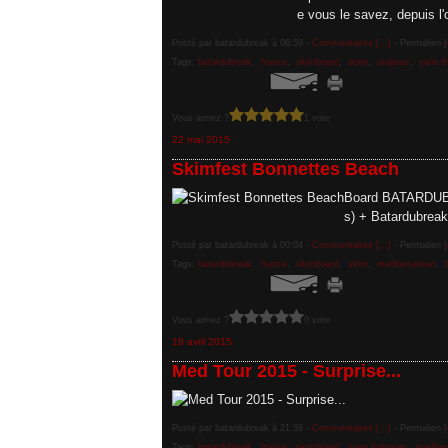
e vous le savez, depuis l'o
Posté par batardubreak à 06:59 -
Commentaires [
…
]
- Permalien [
Tags:
batardubreak
,
france
,
skimboard
,
dune
,
unamas
,
yann f
Vous aimez ?
1 vote
22 mai 2015
Skimfest Bonnettes Beach
Board BATARDUBR
s) + Batardubreak
Posté par batardubreak à 00:04 -
Commentaires [
…
]
- Permalien [
Tags:
batardubreak
,
france
,
skimboard
,
skim
,
mediterranean
,
Vous aimez ?
0 vote
19 avril 2015
Med Tour 2015 - Surprise...
Posté par batardubreak à 21:38 -
Commentaires [
…
]
- Permalien [
Tags:
batardubreak
,
france
,
skimboard
,
yann franssen
,
mediter