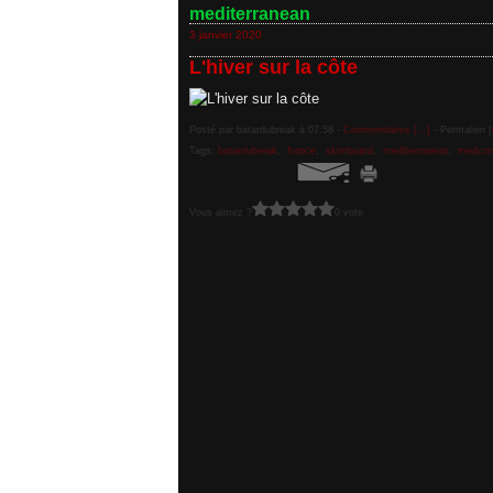
mediterranean
3 janvier 2020
L'hiver sur la côte
Posté par batardubreak à 07:58 -
Commentaires [
…
]
- Permalien [
Tags:
batardubreak
,
france
,
skimboard
,
mediterranean
,
medcon
Vous aimez ?
0 vote