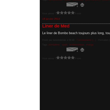
Vous aimez ?
0 vote
19 janvier 2014
Liner de Med
Le liner de Bombo beach toujours plus long, tou
Posté par batardubreak à 08:49 -
Commentaires [
…
]
- Permalien [
Tags:
bomboliner
,
spain
,
mediterranean
,
malaga
Vous aimez ?
0 vote