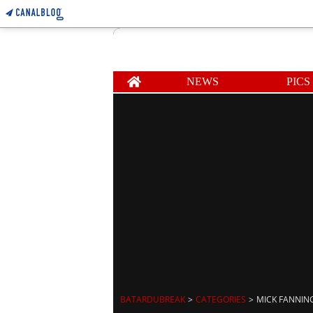
Home
NEWS
PICS
BATARDUBREAK
>
CATEGORIES
>
MICK FANNIN