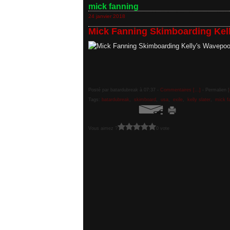
mick fanning
24 janvier 2018
Mick Fanning Skimboarding Kel
Posté par batardubreak à 07:37 -
Commentaires [
…
]
- Permalien [
Tags:
batardubreak
,
skimboard
,
usa
,
exile
,
kelly slater
,
mick f
Vous aimez ?
0 vote