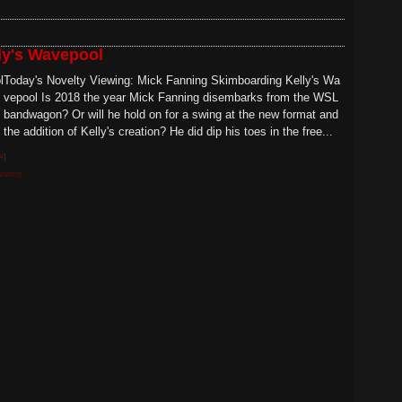
ly's Wavepool
Today's Novelty Viewing: Mick Fanning Skimboarding Kelly's Wa
vepool Is 2018 the year Mick Fanning disembarks from the WSL
bandwagon? Or will he hold on for a swing at the new format and
the addition of Kelly's creation? He did dip his toes in the free...
#
]
anning