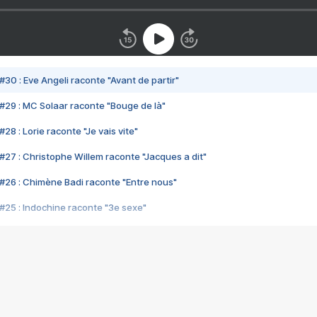
#30 : Eve Angeli raconte "Avant de partir"
#29 : MC Solaar raconte "Bouge de là"
28 : Lorie raconte "Je vais vite"
#27 : Christophe Willem raconte "Jacques a dit"
#26 : Chimène Badi raconte "Entre nous"
#25 : Indochine raconte "3e sexe"
#24 : Zaho raconte "C'est chelou"
#23 : Patrick Bruel raconte "Au café des délices"
#22 : Kyo raconte "Le chemin"
#21 : Nolwenn Leroy raconte "Cassé"