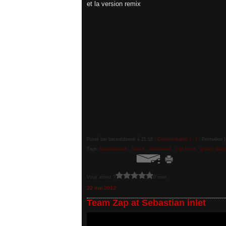
et la version remix
Posté par batardubreak à 21:18 -
Commentaires [
…
]
- Permalien [
Tags:
batardubreak
,
france
,
skimboard
,
cap ferret
,
groovy baby
Vous aimez ?
0 vote
22 mai 2012
Team Zap at Sebastian inlet