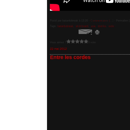
Posté par batardubreak à 13:20 -
Commentaires [
…
]
- Permalien [
Tags:
batardubreak
,
skimboard
,
usa
,
domke
,
exile
Vous aimez ?
0 vote
22 mai 2012
Entre les cordes