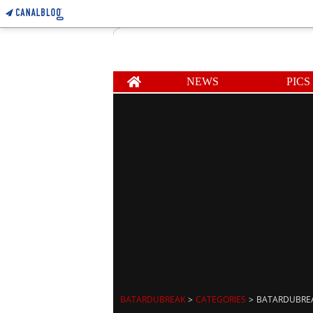
Home
NEWS
PICS
BATARDUBREAK
>
CATEGORIES
>
BATARDUBRE