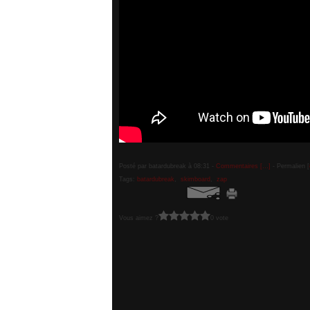
Posté par batardubreak à 08:31 -
Commentaires [
…
]
- Permalien [
Tags:
batardubreak
,
skimboard
,
zap
Vous aimez ?
0 vote