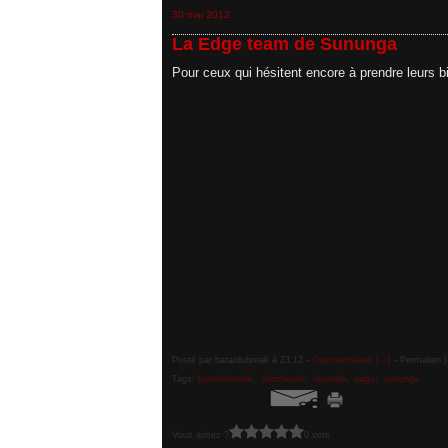
30 mai 2012
La Edge team de Sununga
Pour ceux qui hésitent encore à prendre leurs b
Posté par batardubreak à 23:12 -
Commentaires [
…
]
- Permalien [
Tags:
batardubreak
,
skimboard
,
ubatuba
,
edge
,
sununga
Vous aimez ?
0 vote