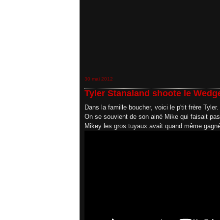
30 mai 2012
Tyler Stanaland shoote le Wedg
Dans la famille boucher, voici le p'tit frère Tyler.
On se souvient de son ainé Mike qui faisait pa
Mikey les gros tuyaux avait quand même gagné