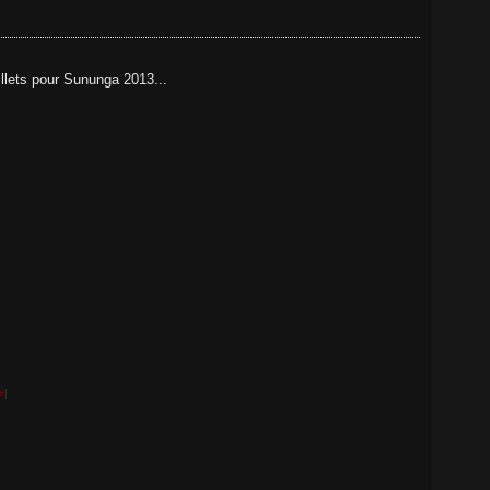
illets pour Sununga 2013...
#
]