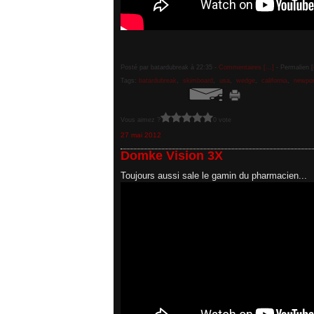
Posté par batardubreak à 22:35 -
Commentaires [
…
]
- Permalien [
Tags:
batardubreak
,
skimboard
,
usa
,
wedge
,
california
,
newpor
Vous aimez ?
0 vote
27 mai 2012
Domke Vision 3X
Toujours aussi sale le gamin du pharmacien...