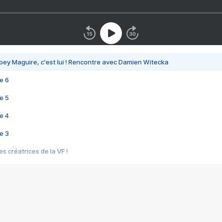
bey Maguire, c'est lui ! Rencontre avec Damien Witecka
e 6
e 5
e 4
e 3
s créatrices de la VF !
e 2
e 1
e Mektoub My Love arrive enfin ! Rencontre avec Shaïn Boumedine et Sal