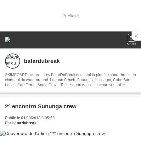
Publicité
MENU
batardubreak
SKIMBOARD action.... Les BatarDuBreak écument la planète shore-break en
claquant du wrap-around. Laguna Beach, Sununga, Hossegor, Cabo San
Lucas, Cap Ferret, Santa Cruz... Tout est bon dans le cochon surtout le
Serrano!
2° encontro Sununga crew
Publié le 01/03/2018 à 05:53
Par
batardubreak