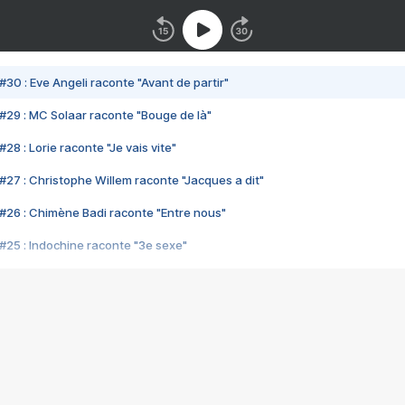
#30 : Eve Angeli raconte "Avant de partir"
#29 : MC Solaar raconte "Bouge de là"
28 : Lorie raconte "Je vais vite"
#27 : Christophe Willem raconte "Jacques a dit"
#26 : Chimène Badi raconte "Entre nous"
#25 : Indochine raconte "3e sexe"
#24 : Zaho raconte "C'est chelou"
#23 : Patrick Bruel raconte "Au café des délices"
#22 : Kyo raconte "Le chemin"
#21 : Nolwenn Leroy raconte "Cassé"