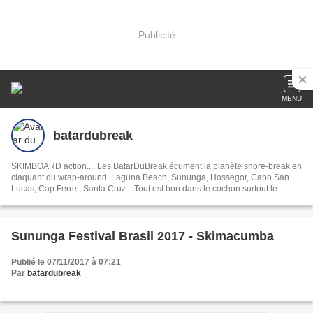
Publicité
MENU
batardubreak
SKIMBOARD action.... Les BatarDuBreak écument la planète shore-break en
claquant du wrap-around. Laguna Beach, Sununga, Hossegor, Cabo San
Lucas, Cap Ferret, Santa Cruz... Tout est bon dans le cochon surtout le
Serrano!
Sununga Festival Brasil 2017 - Skimacumba
Publié le 07/11/2017 à 07:21
Par
batardubreak